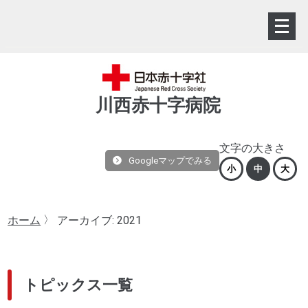
メ
ニ
ュ
ー
を
川西赤十字病院
開
く
文字の大きさ
Googleマップでみる
小
中
大
〉
アーカイブ: 2021
ホーム
トピックス一覧