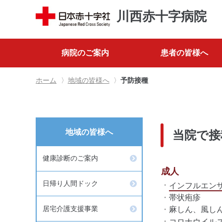
川西赤十字病院
病院のご案内
患者の皆様へ
ホーム
地域の皆様へ
予防接種
地域の皆様へ
当院で接
健康診断のご案内
成人
日帰り人間ドック
インフルエン
帯状疱疹
居宅介護支援事業
麻しん、風し
コロナウイル