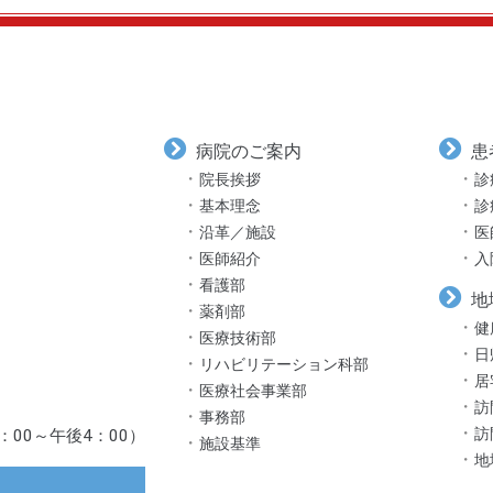
病院のご案内
患
院長挨拶
診
基本理念
診
沿革／施設
医
医師紹介
入
看護部
地
薬剤部
健
医療技術部
日
リハビリテーション科部
居
医療社会事業部
訪
事務部
訪
：00～午後4：00）
施設基準
地