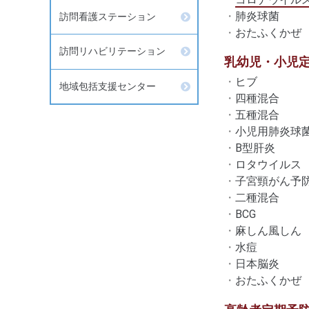
肺炎球菌
訪問看護ステーション
おたふくかぜ
訪問リハビリテーション
乳幼児・小児
ヒブ
地域包括支援センター
四種混合
五種混合
小児用肺炎球
B型肝炎
ロタウイルス
子宮頸がん予
二種混合
BCG
麻しん風しん
水痘
日本脳炎
おたふくかぜ